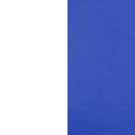
ntactez-nous
e
rier
-services.com
55