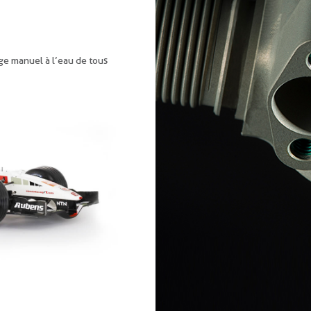
e manuel à l’eau de tous
ntactez-nous
e
rier
-systems.fr
Nous recru
55