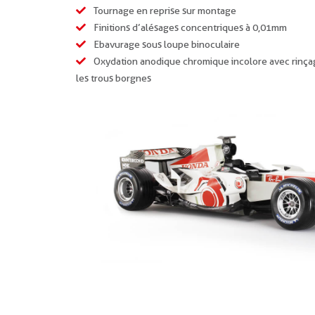
Tournage en reprise sur montage
Finitions d’alésages concentriques à 0,01mm
Ebavurage sous loupe binoculaire
Oxydation anodique chromique incolore avec rinçag
les trous borgnes
Co
rue de la gar
49360 Maulév
France
contact@tell
02 41 55 54 